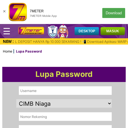
×
7METER
Download
7METER Mobile App
☰
DESKTOP
MASUK
NEW :
INIMAL DEPOSIT HANYA Rp 10.000 SEKARANG ! 📲 Download Aplikasi WARP di Pla
Home
Lupa Password
Lupa Password