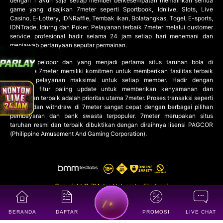
dengan 1 akun saja setiap member berkesempatan memainkan semua
game yang disajikan 7meter seperti Sportbook, Idnlive, Slots, Live
Casino, E-Lottery, IDNRaffle, Tembak ikan, Bolatangkas, Togel, E-sports,
IDNTrade, Idnrng dan Poker. Pelayanan terbaik 7meter melalui customer
service profesional hadir selama 24 jam setiap hari menemani dan
menjawab pertanyaan seputar permainan.
Sebagai pelopor dan yang menjadi pertama situs taruhan bola di
Indonesia 7meter memiliki komitmen untuk memberikan fasilitas terbaik
dengan pelayanan maksimal untuk setiap member. Hadir dengan
berbagai fitur paling update untuk memberikan kenyamanan dan
keamanan terbaik adalah prioritas utama 7meter. Proses transaksi seperti
deposit dan withdraw di 7meter sangat cepat dengan berbagai pilihan
pembayaran dan bank swasta terpopuler. 7meter merupakan situs
taruhan resmi dan terbaik dibuktikan dengan diraihnya lisensi PAGCOR
(Philippine Amusement And Gaming Corporation).
Copyright © 7Meter. Hak cipta dilindungi
BERANDA
DAFTAR
PROMOSI
LIVE CHAT